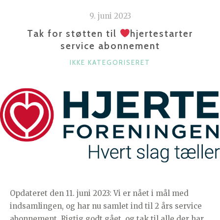
9. juni 2023
Tak for støtten til
hjertestarter
service abonnement
K
IKKE KATEGORISERET
A
T
E
G
O
R
I
E
R
Opdateret den 11. juni 2023: Vi er nået i mål med
indsamlingen, og har nu samlet ind til 2 års service
abonnement. Rigtig godt gået, og tak til alle der har