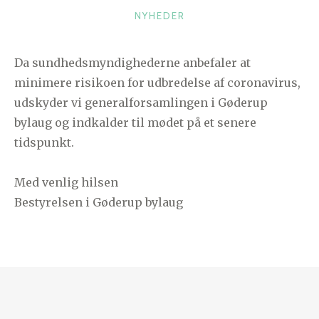
K
NYHEDER
A
T
Da sundhedsmyndighederne anbefaler at
E
minimere risikoen for udbredelse af coronavirus,
G
O
udskyder vi generalforsamlingen i Gøderup
R
bylaug og indkalder til mødet på et senere
I
tidspunkt.
E
R
Med venlig hilsen
Bestyrelsen i Gøderup bylaug