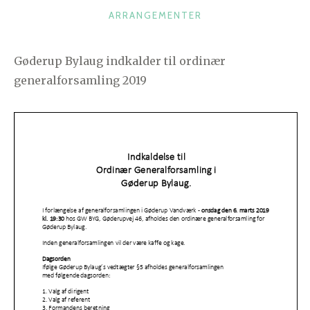
K
ARRANGEMENTER
A
T
Gøderup Bylaug indkalder til ordinær
E
generalforsamling 2019
G
O
R
I
E
R