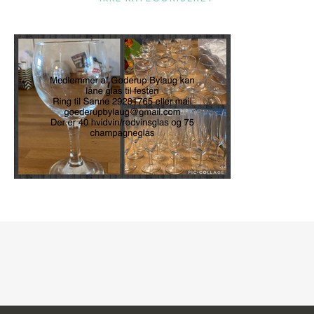
A
T
E
G
O
R
I
E
R